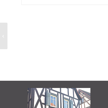
Säulentreffen Gewerbepark Drei
Hasen