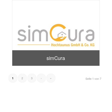
simCura
2
3
›
»
1
Seite 1 von 7